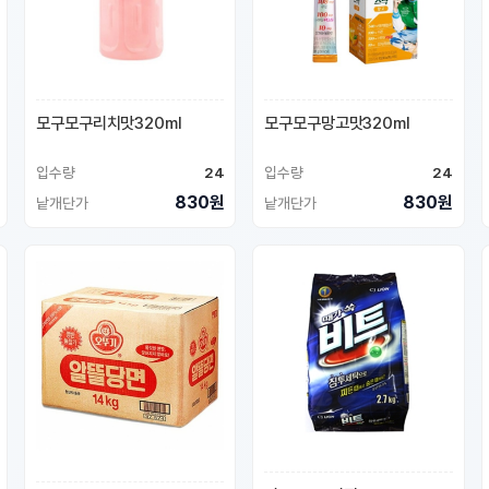
모구모구리치맛320ml
모구모구망고맛320ml
입수량
24
입수량
24
830원
830원
낱개단가
낱개단가