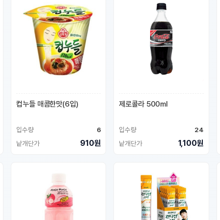
컵누들 매콤한맛(6입)
제로콜라 500ml
입수량
6
입수량
24
910원
1,100원
낱개단가
낱개단가