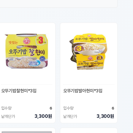
오뚜기밥찰현미*3입
오뚜기밥발아현미*3입
입수량
6
입수량
6
3,300원
3,300원
낱개단가
낱개단가