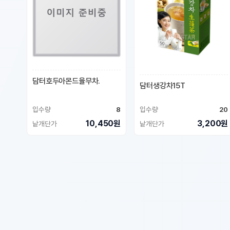
담터호두아몬드율무차.
담터생강차15T
입수량
8
입수량
20
10,450원
3,200원
낱개단가
낱개단가