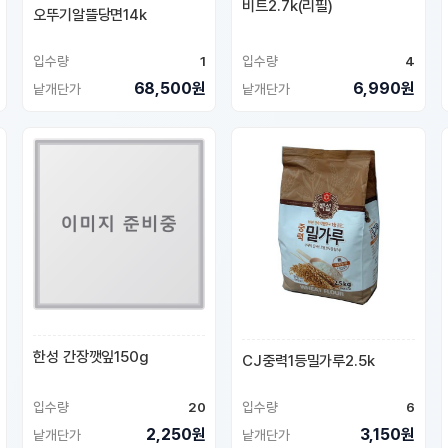
비트2.7k(리필)
오뚜기알뜰당면14k
입수량
1
입수량
4
68,500원
6,990원
낱개단가
낱개단가
한성 간장깻잎150g
CJ중력1등밀가루2.5k
입수량
20
입수량
6
2,250원
3,150원
낱개단가
낱개단가