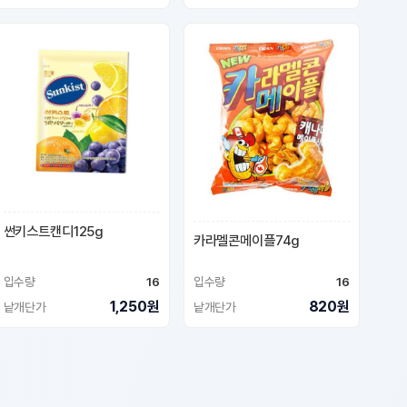
썬키스트캔디125g
카라멜콘메이플74g
입수량
16
입수량
16
1,250원
820원
낱개단가
낱개단가