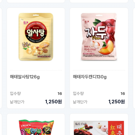
해태알사탕126g
해태자두캔디130g
입수량
16
입수량
16
1,250원
1,250원
낱개단가
낱개단가