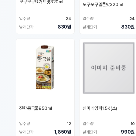
모구모구요거트맛320ml
모구모구멜론맛320ml
입수량
24
입수량
24
830원
830원
낱개단가
낱개단가
진한콩국물950ml
신미네양파1.5K(소)
입수량
12
입수량
10
1,850원
990원
낱개단가
낱개단가