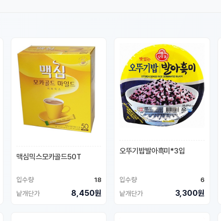
오뚜기밥발아흑미*3입
맥심믹스모카골드50T
입수량
18
입수량
6
8,450원
3,300원
낱개단가
낱개단가