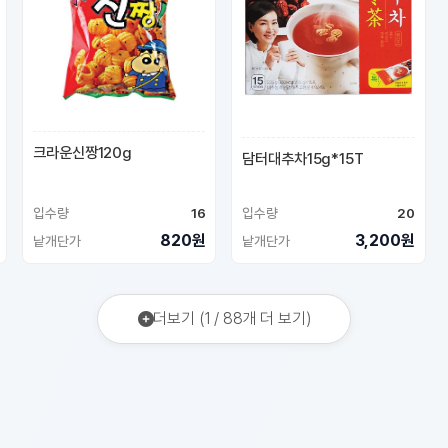
크라운신짱120g
담터대추차15g*15T
입수량
16
입수량
20
820원
3,200원
낱개단가
낱개단가
더보기 (1 / 88개 더 보기)