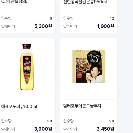
CJ하얀설탕3k
진한콩국물검은콩950ml
입수량
6
입수량
12
5,300원
1,900원
낱개단가
낱개단가
담터호두아몬드율무차
해표포도씨유500ml
입수량
20
입수량
20
3,900원
3,450원
낱개단가
낱개단가