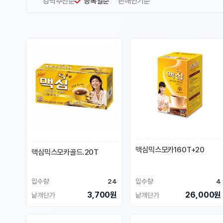
강력추천순
등록일순
판매인기순
맥심믹스모카160T+20
맥심믹스모카골드.20T
입수량
24
입수량
4
3,700원
26,000원
낱개단가
낱개단가