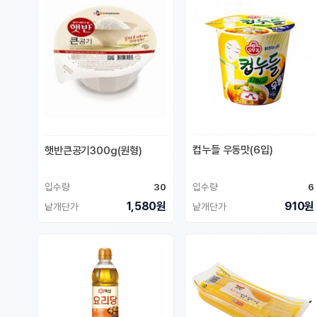
컵누들 우동맛(6입)
햇반큰공기300g(원형)
입수량
30
입수량
6
1,580원
910원
낱개단가
낱개단가