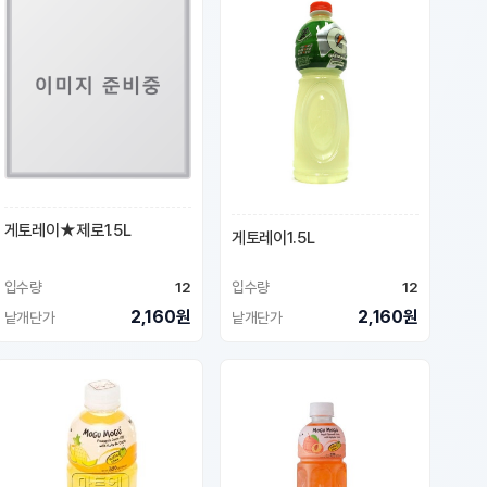
게토레이★제로1.5L
게토레이1.5L
입수량
12
입수량
12
2,160원
2,160원
낱개단가
낱개단가