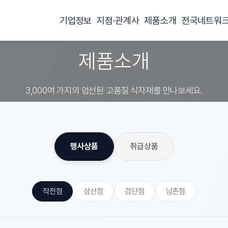
기업정보
지점·관계사
제품소개
전국네트워
제품소개
3,000여 가지의 엄선된 고품질 식자재를 만나보세요.
행사상품
취급상품
작전점
삼산점
검단점
남촌점