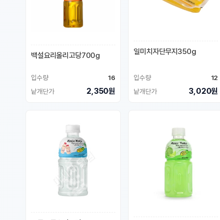
일미치자단무지350g
백설요리올리고당700g
입수량
16
입수량
12
2,350원
3,020원
낱개단가
낱개단가