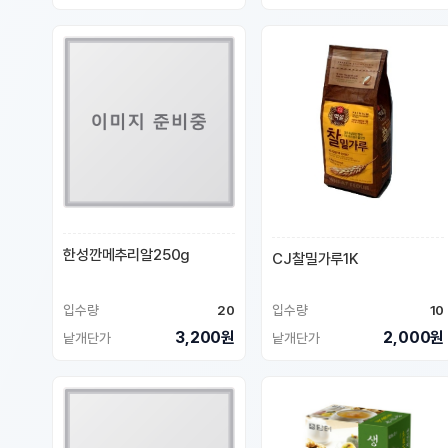
한성깐메추리알250g
CJ찰밀가루1K
입수량
20
입수량
10
3,200원
2,000원
낱개단가
낱개단가